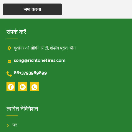
जमा करना
संपर्क करें

गुआंगराओ डोंगिंग सिटी, शेडोंग प्रांत, चीन

song@richtonetires.com

8613793989899
त्वरित नेविगेशन
घर