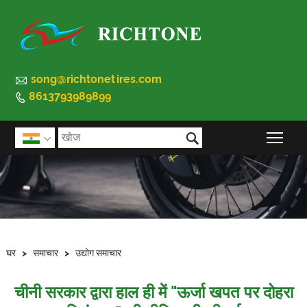

song@richtonetires.com
8613793989899


मुख्य 

घर
>
समाचार
>
उद्योग समाचार
चीनी सरकार द्वारा हाल ही में "ऊर्जा खपत पर दोहरा