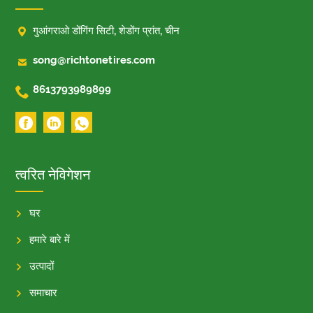

गुआंगराओ डोंगिंग सिटी, शेडोंग प्रांत, चीन

song@richtonetires.com

8613793989899
त्वरित नेविगेशन
घर
हमारे बारे में
उत्पादों
समाचार