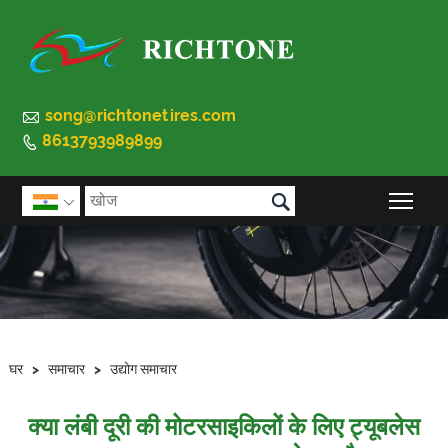

song@richtonetires.com
8613793989899


मुख्य 

घर
>
समाचार
>
उद्योग समाचार
क्या लंबी दूरी की मोटरसाइकिलों के लिए ट्यूबलेस